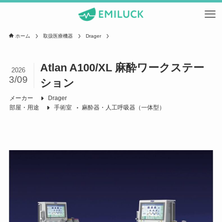
ホーム
取扱医療機器
Drager
Atlan A100/XL 麻酔ワークステー
2026
3/09
ション
メーカー
Drager
部屋・用途
手術室
麻酔器・人工呼吸器（一体型）