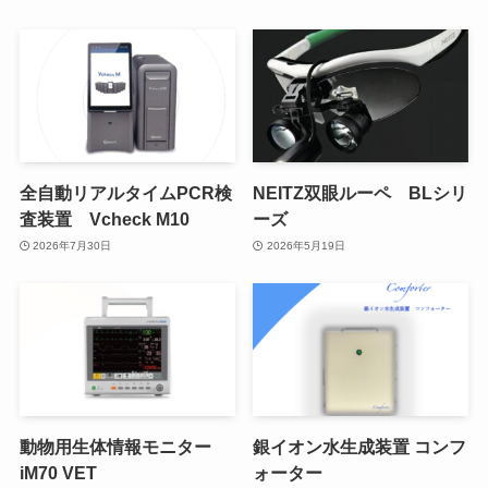
全自動リアルタイムPCR検
NEITZ双眼ルーペ BLシリ
査装置 Vcheck M10
ーズ
2026年7月30日
2026年5月19日
動物用生体情報モニター
銀イオン水生成装置 コンフ
iM70 VET
ォーター