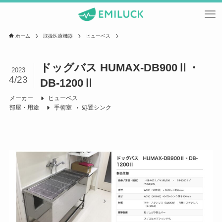
ホーム
取扱医療機器
ヒューベス
ドッグバス HUMAX-DB900Ⅱ・
2023
4/23
DB-1200Ⅱ
メーカー
ヒューベス
部屋・用途
手術室
処置シンク