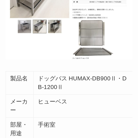
製品名
ドッグバス HUMAX-DB900Ⅱ・D
B-1200Ⅱ
メーカ
ヒューベス
ー
部屋・
手術室
用途