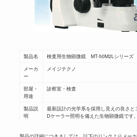
製品名
検査用生物顕微鏡 MT-50M2Lシリーズ
メーカ
メイジテクノ
ー
部屋・
診察室・検査
用途
製品説
最新設計の光学系を採用し見えの良さと
明
Dケーラー照明を備えた生物顕微鏡です
製品の詳細につきましては、以下のリンクよりメーカ