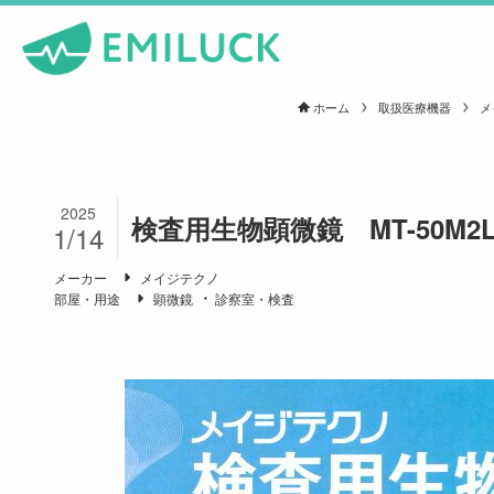
ホーム
取扱医療機器
メ
2025
検査用生物顕微鏡 MT-50M2
1/14
メーカー
メイジテクノ
部屋・用途
顕微鏡
診察室・検査