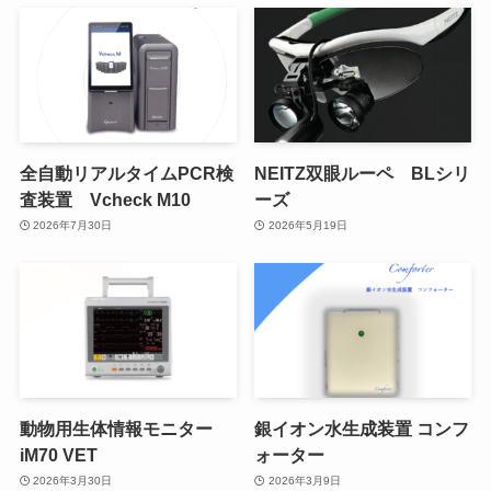
全自動リアルタイムPCR検
NEITZ双眼ルーペ BLシリ
査装置 Vcheck M10
ーズ
2026年7月30日
2026年5月19日
動物用生体情報モニター
銀イオン水生成装置 コンフ
iM70 VET
ォーター
2026年3月30日
2026年3月9日